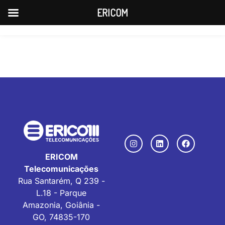
ERICOM
X Call_center
ERICOM
Telecomunicações
Rua Santarém, Q 239 -
L.18 - Parque
Amazonia, Goiânia -
GO, 74835-170